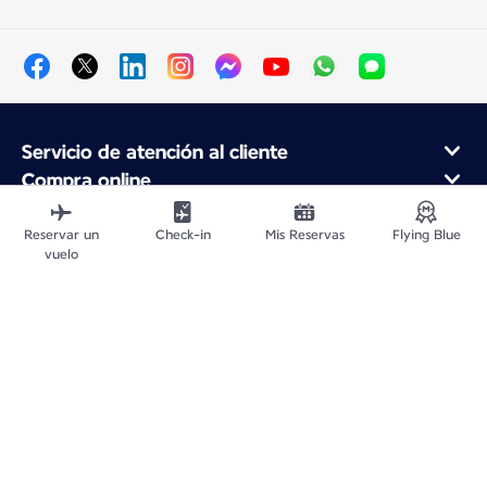
Servicio de atención al cliente
Compra online
Programa de fidelidad y socios
Acerca de Air France
Reservar un
Check-in
Mis Reservas
Flying Blue
vuelo
Aplicación móvil Air France
Mapa del sitio web
Avisos legales
Política de confidencialidad
Declaración de accesibilidad
Configuración de cookies