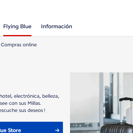
Flying Blue
Información
Compras online
otel, electrónica, belleza,
ee con sus Millas.
escuche sus deseos !
lue Store